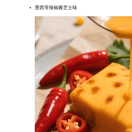
墨西哥辣椒酱芝士味